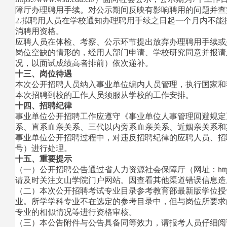
障厅办理聘用手续。对公示期间反映有影响聘用的问题并查
2.拟聘用人员在学校通知办理聘用手续之日起一个月内不
消聘用资格。
应聘人员在体检、考察、公示环节提出放弃办理聘用手续或
岗位空缺的情形的，经用人部门申请、学校研究同意并报请
况，以面试成绩高者排前）依次递补。
十三、岗位待遇
本次公开招聘人员纳入事业单位编内人员管理，执行国家和
本次招聘到校的工作人员须服从学校的工作安排。
十四、招聘纪律
事业单位公开招聘工作应遵守《事业单位人事管理回避规定》
系、直系血亲关系、三代以内旁系血亲关系、近姻亲关系和
事业单位公开招聘过程中，对违反招聘纪律的应聘人员、招
号）进行处理。
十五、重要提示
（一）公开招聘公告通过省人力资源社会保障厅（网址：http://hrs
请及时关注文山学院门户网站。因查看其他渠道错误信息造
（二）本次公开招聘考试专业目录参考教育部最新版学位授
业。所学学科专业不在选定的参考目录中，但与岗位所要求
专业的相似情况等进行资格审核。
（三）本公告附件与公告具备同等效力，请报考人员仔细阅