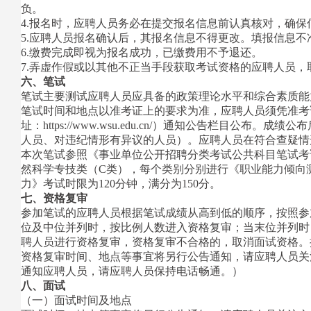
负。
4.报名时，应聘人员务必在提交报名信息前认真核对，确
5.应聘人员报名确认后，其报名信息不得更改。填报信息
6.缴费完成即视为报名成功，已缴费用不予退还。
7.弄虚作假或以其他不正当手段获取考试资格的应聘人员，
六、笔试
笔试主要测试应聘人员应具备的政策理论水平和综合素质能
笔试时间和地点以准考证上的要求为准，应聘人员须凭准考证
址：https://www.wsu.edu.cn/）通知公告栏
人员、对违纪情形有异议的人员）。应聘人员在符合查疑情形下
本次笔试参照《事业单位公开招聘分类考试公共科目笔试考试
然科学专技类（C类），每个类别分别进行《职业能力倾向测
力》考试时限为120分钟，满分为150分。
七、资格复审
参加笔试的应聘人员根据笔试成绩从高到低的顺序，按照参
位及中位并列时，按比例人数进入资格复审；当末位并列时
聘人员进行资格复审，资格复审不合格的，取消面试资格。
资格复审时间、地点等事宜将另行公告通知，请应聘人员关
通知应聘人员，请应聘人员保持电话畅通。）
八、面试
（一）面试时间及地点