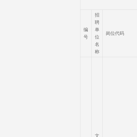
招
聘
编
单
岗位代码
号
位
名
称
文