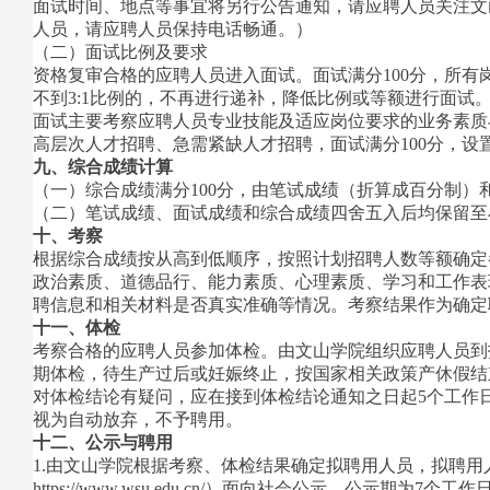
面试时间、地点等事宜将另行公告通知，请应聘人员关注文
人员，请应聘人员保持电话畅通。）
（二）面试比例及要求
资格复审合格的应聘人员进入面试。面试满分100分，所有
不到3:1比例的，不再进行递补，降低比例或等额进行面
面试主要考察应聘人员专业技能及适应岗位要求的业务素质
高层次人才招聘、急需紧缺人才招聘，面试满分100分，设
九、综合成绩计算
（一）综合成绩满分100分，由笔试成绩（折算成百分制）
（二）笔试成绩、面试成绩和综合成绩四舍五入后均保留至
十、考察
根据综合成绩按从高到低顺序，按照计划招聘人数等额确定
政治素质、道德品行、能力素质、心理素质、学习和工作表
聘信息和相关材料是否真实准确等情况。考察结果作为确定
十一、体检
考察合格的应聘人员参加体检。由文山学院组织应聘人员到
期体检，待生产过后或妊娠终止，按国家相关政策产休假结
对体检结论有疑问，应在接到体检结论通知之日起5个工作
视为自动放弃，不予聘用。
十二、公示与聘用
1.由文山学院根据考察、体检结果确定拟聘用人员，拟聘用人员名单
https://www.wsu.edu.cn/）面向社会公示，