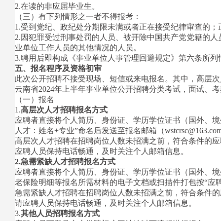
2.在读的非应届毕业生。
（三）有下列情形之一者不得报考：
1.受到党纪、政纪处分期限未满或者正在接受纪律审查的
2.因犯罪受过刑事处罚的人员、被开除中国共产党党籍的
业单位工作人员的其他情况的人员。
3.聘用后即构成《事业单位人事管理回避规定》第六条所列
五、报名程序及资格初审
此次公开招聘不接受现场、短信或来电报名。其中，高层次
云南省2024年上半年事业单位公开招聘分类考试，面试、
（一）报名
1.
高层次人才招聘报名方式
应聘者直接将个人简历、身份证、学历学位证书（国外、境
人才：姓名+专业”命名后发送至报名邮箱（wstcrsc@163.co
高层次人才招聘在招聘岗位人数未招满之前，符合条件的应聘
应聘人员保持电话畅通，及时关注个人邮箱信息。
2
.
急需紧缺人才招聘报名方式
应聘者直接将个人简历、身份证、学历学位证书（国外、境
老保险明细等报名所需材料的电子文档或扫描件打包按“应聘急需紧
急需紧缺人才招聘在招聘岗位人数未招满之前，符合条件的应
请应聘人员保持电话畅通，及时关注个人邮箱信息。
3.
其他人员招聘报名方式