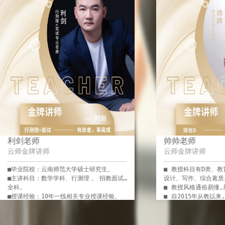
利剑老师
帅帅老师
云师金牌讲师
云师金牌讲师
■毕业院校：云南师范大学硕士研究生。

■ 教授科目有D类、
■主讲科目：数学学科、行测理， 招教面试
设计、写作、综合素质。
全科。

■ 教授风格通俗易懂,层
■授课经验：10年一线相关专业授课经验。

■ 自2015年从教以
■授课风格：准确把握重难点、对各地考情考
上岸,广受好评!致力
务分析透彻，思路清晰，知识点讲解深入浅
出，幽默风趣。
