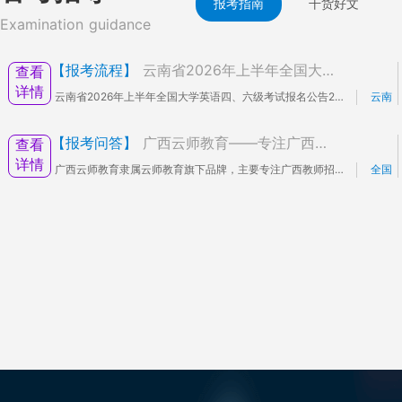
报考指南
干货好文
Examination guidance
【报考流程】
云南省2026年上半年全国大学英语四、六级考试报名公告
查看
详情
云南省2026年上半年全国大学英语四、六级考试报名公告2026年上半年全国大学英语四、六级考试口试（CET-SET）和笔试（CET）将分别于5月23—24日和6月13日举行。现将我省考试报名有关事项公告如下：一、开考科目和时间（一）口试：5月23—24日，其中23日开考英语口语四级，24日开考英语口语六级。（二）笔试：6月13日，开考科目为英语四级和六级，日语、德语、俄语3个语种的四级和六级以及法语四级。二、报名资格（一）笔试。CET报考者须为全日制普通及成人高等院校本科、专科在校生，在籍研究生。修完大学英语四级课程的学生可报考英语四级，修完大学英语六级课程且英语四级成绩达到425分及以上的学
云南
【报考问答】
广西云师教育——专注广西教师招聘考前培训，高效备考！
查看
详情
广西云师教育隶属云师教育旗下品牌，主要专注广西教师招聘，广西事业单位招聘，广西公务员等大型考试的考前辅导，致力于打造优质的笔试和面试课程，助力学员更高效备考学习。自2017年成立以来，帮助大批学员通过笔试和面试的考试，好评如潮！品牌介绍：北京云师教育科技有限公司（简称云师）是一家互联网教育科技公司，专业提供互联网教育服务。公司旗下的云师教育平台是一个专注于教师服务的一站式平台，平台集合了教师考前培训、教师就业安置、教师岗前培训以及教师培养打造等一站式服务，致力于为教育行业输送优秀人才。云师认为，科技研发和教学研发是公司的核心竞争力，并已逐步建立起专业的IT技术团队和教学研发团队。云师努力为参培
全国