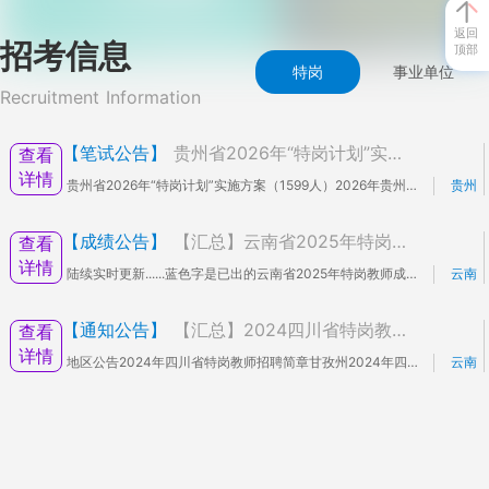
返回
招考信息
顶部
特岗
事业单位
Recruitment Information
【笔试公告】
贵州省2026年“特岗计划”实施细则（汇总）
查看
详情
贵州省2026年“特岗计划”实施方案（1599人）2026年贵州特岗报名入口点击快速进入招聘地区县/区招聘人数招聘公告详情贵阳市41花溪区202026贵州贵阳花溪区特岗计划教师招聘20人乌当区212026贵州贵阳乌当区特岗教师招聘21人遵义市291红花岗区812026年遵义市红花岗区中央特岗教师招聘汇川区502026贵州遵义市汇川区特岗计划教师招聘50人播州区902026贵州遵义市播州区中央特岗计划教师招聘90人新蒲新区502026年贵州遵义市新蒲新区中央特岗计划教师招聘50人习水县202026贵州遵义习水县中央特岗计划教师招聘20人六盘水市169盘州市992026年贵州六盘水盘州市特岗计划招
贵州
【成绩公告】
【汇总】云南省2025年特岗教师成绩-复审-面试-汇总
查看
详情
陆续实时更新......蓝色字是已出的云南省2025年特岗教师成绩-复审-面试【汇总】序号州市县区招聘人数成绩资格复审-面试公告时间1曲靖市富源县50成绩资格复审公告8.6复审面试待定2昭通市昭阳区100成绩资格复审公告8.4复审面试待定永善县20成绩资格复审公告8月8日复审8月9日面试镇雄县208成绩资格复审公告8月9日面试说课3保山市隆阳区120隆阳区资格复审公告8.6复审8.8面试说课腾冲市40腾冲市资格复审公告8.4复审面试待定4德宏州芒市59芒市成绩公示芒市面试公告8.5复审8.8面试说课盈江县60盈江县成绩公示8月6日复审8月12日面试说课、专业测试陇川县25陇川县成绩公示资格复审
云南
【通知公告】
【汇总】2024四川省特岗教师公告汇总
查看
详情
地区公告2024年四川省特岗教师招聘简章甘孜州2024年四川省甘孜州特岗教师招聘简章
云南