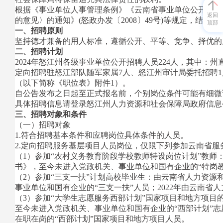
根据《事业单位人事管理条例》《云南省事业单位公开招聘
返回
的意见〉的通知》(怒政办发〔2008〕49号)等规定，结
顶部
一、招聘原则
坚持德才兼备的用人标准，遵循公开、平等、竞争、择优的
二、招聘计划
2024年怒江州各级事业单位公开招聘人员224人，其中：州
定向招聘驻怒江部队随军家属7人、怒江州审计局委托招聘1
（以下简称《职位表》附件1）。
自公告发布之日起至正式报名前，个别岗位条件可能有细微
具体招聘信息请登录怒江州人力资源和社会保障局政府信息公开网站（https
三、招聘对象和条件
（一）招聘对象
1.符合招聘基本条件和应聘岗位具体条件的人员。
2.定向招聘服务基层项目人员岗位，仅限下列参加云南省服
（1）参加“农村义务教育阶段学校教师特设岗位计划”教
书》，至今未进入党政机关、事业单位和国有企业的“特岗教师”
（2）参加“三支一扶”计划高校毕业生：由云南省人力资源
事业单位和国有企业的“三支一扶”人员；2022年由云南省
（3）参加“大学生志愿服务西部计划”国家项目和地方项目
至今未进入党政机关、事业单位和国有企业的“西部计划”志愿者
在职在岗的“西部计划”国家项目和地方项目人员。