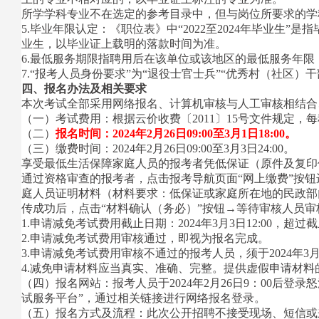
所学学科专业不在选定的参考目录中，但与岗位所要求的学
5.毕业年限认定：《职位表》中“2022至2024年毕业生”是
业生，以毕业证上载明的落款时间为准。
6.最低服务期限指聘用后在该单位或该地区的最低服务年
7.“报考人员身份要求”为“退役士官士兵”“优秀村（社区
四、报名办法及相关要求
本次考试全部采用网络报名、计算机审核与人工审核相结合
（一）考试费用：根据云价收费〔2011〕15号文件规定，每
（二）
报名时间：2024年2月26日09:00至3月1日18:00。
（三）缴费时间：2024年2月26日09:00至3月3日24:00。
享受最低生活保障家庭人员的报考者凭低保证（原件及复印
通过资格审查的报考者，点击报考导航页面“网上缴费”按
庭人员证明材料（材料要求：低保证或家庭所在地的民政部
传成功后，点击“材料确认（务必）”按钮→等待审核人员审
1.申请减免考试费用截止日期：2024年3月3日12:00
2.申请减免考试费用审核通过，即视为报名完成。
3.申请减免考试费用审核不通过的报考人员，须于2024年3
4.减免申请材料应当真实、准确、完整。提供虚假申请材
（四）报名网站：报考人员于2024年2月26日9：00后登录怒江州人
试服务平台”，通过相关链接进行网络报名登录。
（五）报名方式及流程：此次公开招聘不接受现场、短信或