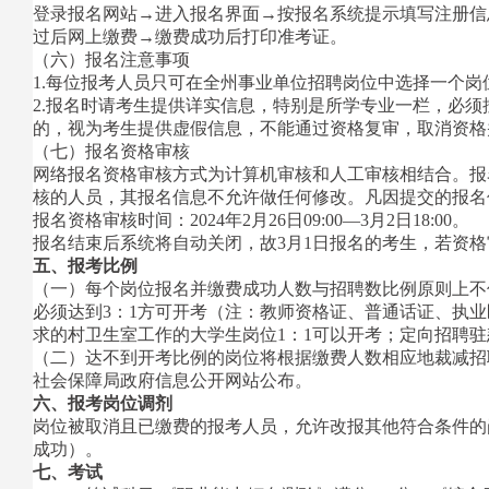
登录报名网站→进入报名界面→按报名系统提示填写注册信
过后网上缴费→缴费成功后打印准考证。
（六）报名注意事项
1.每位报考人员只可在全州事业单位招聘岗位中选择一个岗
2.报名时请考生提供详实信息，特别是所学专业一栏，必
的，视为考生提供虚假信息，不能通过资格复审，取消资格
（七）报名资格审核
网络报名资格审核方式为计算机审核和人工审核相结合。报
核的人员，其报名信息不允许做任何修改。凡因提交的报名
报名资格审核时间：2024年2月26日09:00—3月2日18:00。
报名结束后系统将自动关闭，故3月1日报名的考生，若资
五、报考比例
（一）每个岗位报名并缴费成功人数与招聘数比例原则上不低
必须达到3：1方可开考（注：教师资格证、普通话证、执
求的村卫生室工作的大学生岗位1：1可以开考；定向招聘驻
（二）达不到开考比例的岗位将根据缴费人数相应地裁减招
社会保障局政府信息公开网站公布。
六、报考岗位调剂
岗位被取消且已缴费的报考人员，允许改报其他符合条件的岗位
成功）。
七、考试