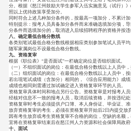
分。根据《怒江州鼓励大学生参军入伍实施意见（试行）》(怒
照以上优待政策享受加分。
同时符合上述几种加分条件的，按最高一项加分，不累计加
特别提示：报考人员具备加分条件而未准确选填加分项，导
分条件而选填加分的，取消进入后续招聘程序的资格并按违
八、确定最低合格分数线
各类别笔试最低合格分数线根据相应类别参加笔试人员平均
随军家属岗位不设最低合格分数线。
九、资格复审
根据《职位表》“是否面试”一栏确定岗位是否组织面试。
（一）不组织面试的岗位：在最低合格分数线以上人员中，
（二）组织面试的岗位：在最低合格分数线以上人员中，按
若出现笔试成绩（含加分）相同的，《综合应用能力》成绩
成绩也相同则需通过加试确定进入资格复审环节的人员。
资格复审具体时间和地点另行公告。资格复审是对报考人员
经核对信息不一致的报考人员，取消后续资格，并按违纪处
资格复审时考生必须提供户口簿、本人身份证、毕业证、准
放弃资格复审的考生，必须在资格复审开始后2日内提交放
因有考生放弃或考生资格复审不合格的岗位，空缺的名额，
宜将在资格复审结束后在怒江州人力资源和社会保障局政府
十、面试