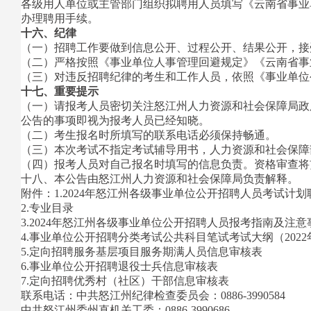
各级用人单位或主管部门组织拟聘用人员填写《云南省事业
办理聘用手续。
十六、纪律
（一）招聘工作要做到信息公开、过程公开、结果公开，接
（二）严格按照《事业单位人事管理回避规定》《云南省事
（三）对违反招聘纪律的考生和工作人员，依照《事业单位
十七、重要提示
（一）请报考人员密切关注怒江州人力资源和社会保障局政
公告的事项即视为报考人员已经知晓。
（二）考生报名时所填写的联系电话必须保持畅通。
（三）本次考试不指定考试辅导用书，人力资源和社会保障
（四）报考人员对自己报名时填写的信息负责。资格审查将
十八、本公告由怒江州人力资源和社会保障局负责解释。
附件：1.2024年怒江州各级事业单位公开招聘人员考试计划
2.专业目录
3.2024年怒江州各级事业单位公开招聘人员报考指南及注意
4.事业单位公开招聘分类考试公共科目笔试考试大纲（2022
5.定向招聘服务基层项目服务期满人员信息审核表
6.事业单位公开招聘退役士兵信息审核表
7.定向招聘优秀村（社区）干部信息审核表
联系电话：中共怒江州纪律检查委员会：0886-3990584
中共怒江州委州直机关工委：0886-3990686