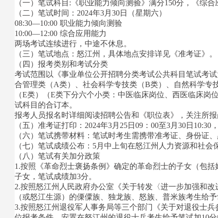
（一）笔试科目:《职业能力倾向测验》满分150分，《综合应
（二）笔试时间：2024年3月30日（星期六）
08:30—10:00 职业能力倾向测验
10:00—12:00 综合应用能力
两场考试连续进行，中途不休息。
（三）笔试地点：怒江州，具体地点安排详见《准考证》。
（四）报考类别和考试分类
考试范围以《事业单位公开招聘分类考试公共科目笔试考试大
合管理类（A类）、社会科学专技类（B类）、自然科学专
（E类）（E类下分六个小类：中医临床岗位、西医临床岗
试科目的合订本。
报考人员报名时详细阅读招聘公告和《职位表》，关注所报
（五）准考证打印：2024年3月25日09：00至3月30日10
（六）笔试携带材料：笔试时考生需携带准考证、身份证、
（七）笔试成绩公布：5月中上旬在怒江州人力资源和社会
（八）笔试有关加分政策
1.按照《革命烈士褒扬条例》确定的革命烈士的子女（包
子女，笔试成绩加3分。
2.按照怒江州人民政府办公室《关于转发〈进一步加强和改进
（或怒江生源）的傈僳族、独龙族、怒族、普米族考生给予
3.按照怒江州退役军人事务局等三个部门《关于对退役士兵参
位报考条件、安置在怒江州的退役士兵考生给予笔试加10分