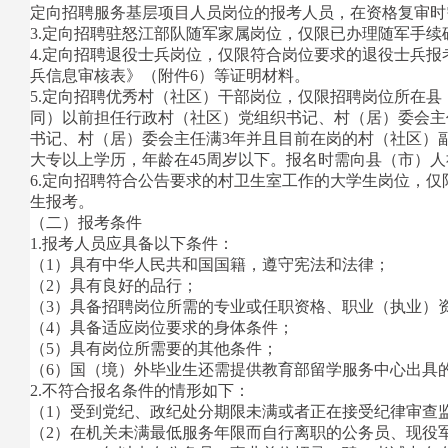
定向招聘服务基层项目人员岗位的报考人员，在资格复审时
3.定向招聘驻怒江部队随军家属岗位，仅限已办理随军手
4.定向招聘退役士兵岗位，仅限符合岗位要求的退役士兵
兵信息审核表》（附件6）等证明材料。
5.定向招聘优秀村（社区）干部岗位，仅限招聘岗位所在县
同）以前担任行政村（社区）党组织书记、村（居）委会主任
书记、村（居）委会主任满3年并且目前在岗的村（社区）
大专以上学历，年龄在45周岁以下。报名时需向县（市）
6.定向招聘符合公告要求的村卫生室工作的大学生岗位，仅
生报考。
（二）报考条件
1.报考人员应具备以下条件：
（1）具有中华人民共和国国籍，遵守宪法和法律；
（2）具有良好的品行；
（3）具备招聘岗位所需的专业或任职资格、职业（执业）
（4）具备适应岗位要求的身体条件；
（5）具有岗位所需要的其他条件；
（6）国（境）外毕业生还需提供教育部留学服务中心出具
2.不符合报名条件的情形如下：
（1）受到党纪、政纪处分期限未满或者正在接受纪律审查
（2）在机关未满最低服务年限而自行离职的公务员、现役