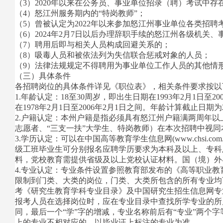
（3）2020年以来在公务员、事业单位招录（聘）考试中
（4）怒江州服务期内的“特岗教师”；
（5）曾被认定为2022年以来参加怒江州事业单位各类招
（6）2024年2月7日以后办理辞职手续的怒江州各级机关
（7）聘用后即与相关人员构成回避关系的；
（8）吸毒人员和被依法列为失信联合惩戒对象的人员；
（9）法律法规规定不得聘用为事业单位工作人员的其他情
（三）具体条件
各招聘岗位的具体条件详见《职位表》，相关条件要求按以
1.年龄认定：18至30周岁，即出生日期在1993年2月1日至20
在1978年2月1日至2006年2月1日之间。年龄计算截止日期
2.户籍认定：本州户籍是指必须具有怒江州户籍满两周年以上
志愿者、“三支一扶”大学生、特岗教师）在本次招聘中视
3.学历认定：可以在中国高等教育学生信息网(www.chsi
级工班毕业生可分别报名应聘学历要求为本科及以上、专科
料，党校教育需提供省级及以上党校认证材料。国（境）外
4.专业认定：专业条件设置参照教育部发布的《高等职业
限制到门类、大类的岗位，门类、大类所包含的所有专业均
考《研究生教育学科专业目录》及中国研究生招生信息网专
报考人员在选择岗位时，应在专业目录中查找所学专业的所属
同，最后一个“学”字的增减，专业名称前后有“专业”两
上的专业不相对应的，以毕业证上标注的专业为准。